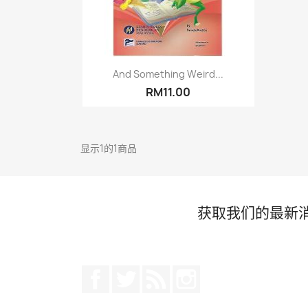
快速查看

And Something Weird...
RM11.00
显示1的1商品
获取我们的最新
Facebook
推特
Rss
Instagram