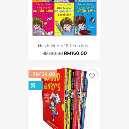
Horrid Henry 18 Titles In 6...
RM160.00
RM320.00
-RM124.00
favorite_border
新