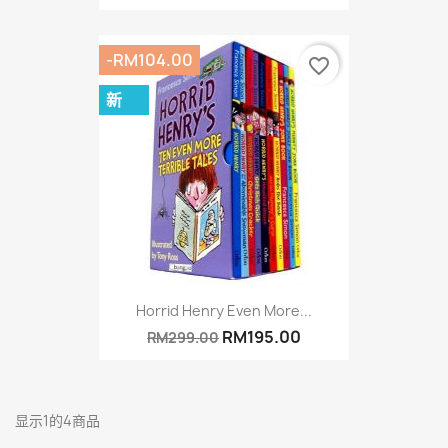
-RM104.00
favorite_border
新
Horrid Henry Even More...
RM195.00
RM299.00
显示1的4商品