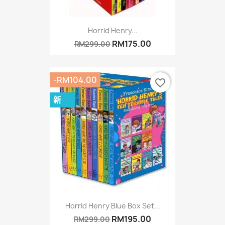
Horrid Henry...
RM175.00
RM299.00
-RM104.00
favorite_border
新
Horrid Henry Blue Box Set...
RM195.00
RM299.00