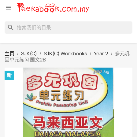

search
主页
SJK(C)
SJK(C) Workbooks
Year 2
多元巩
固单元练习 国文2B
新