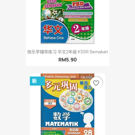
快乐学辅导练习 华文2年级 KSSR Semakan
RM5.90
新
favorite_border