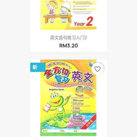
英文造句练习入门2
RM3.20
新
favorite_border