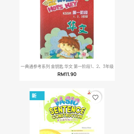
一典通参考系列 金钥匙 华文 第一阶段1、2、3年级
RM11.90
新
favorite_border