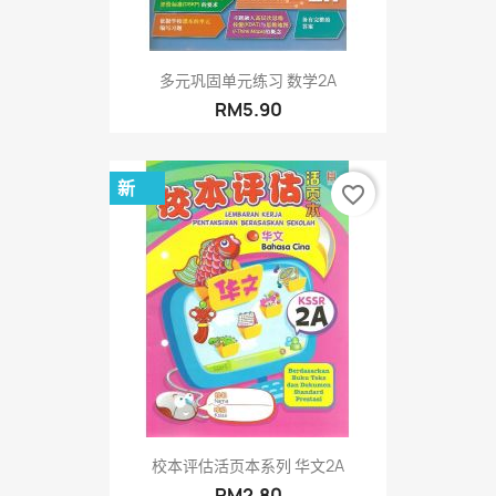
多元巩固单元练习 数学2A
RM5.90
新
favorite_border
校本评估活页本系列 华文2A
RM2.80