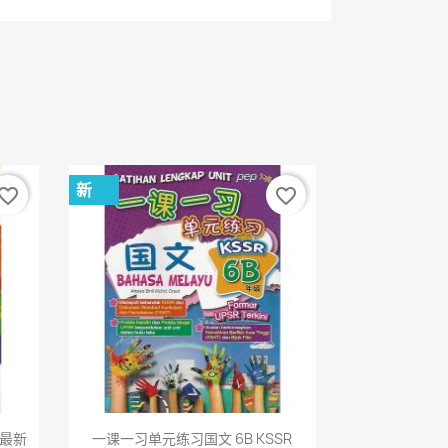
新
vorite_border
favorite_border
快速查看

（最新
一课一习单元练习国文 6B KSSR