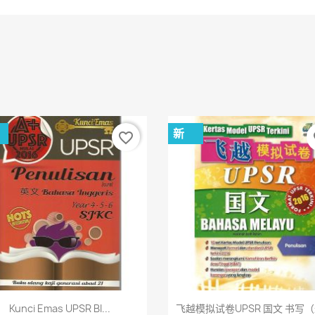
新
favorite_border
fa
快速查看
快速查看


Kunci Emas UPSR BI...
飞越模拟试卷UPSR 国文 书写