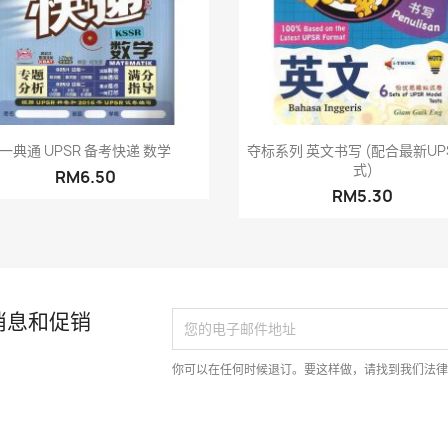
快速查看
快速查看


一典通 UPSR 备考快递 数学
夺标系列 英文书写 (配合最新UP
式)
RM6.50
RM5.30
消息和促销
你可以在任何时候退订。要这样做，请找到我们法