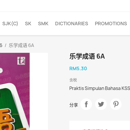
SJK(C)
SK
SMK
DICTIONARIES
PROMOTIONS
 6
乐学成语 6A
乐学成语 6A
RM5.30
含税
Praktis Simpulan Bahasa KS
分享