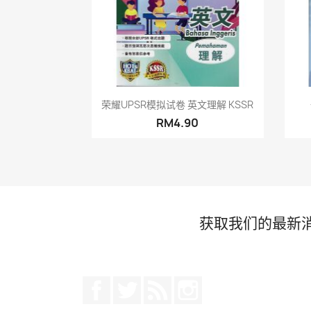
快速查看

荣耀UPSR模拟试卷 英文理解 KSSR
RM4.90
获取我们的最新
Facebook
推特
Rss
Instagram