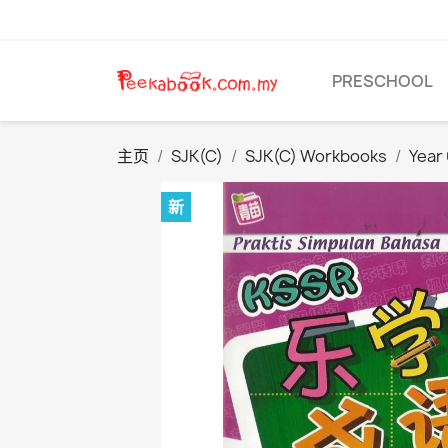
PRESCHOOL
主页
SJK(C)
SJK(C) Workbooks
Year
新