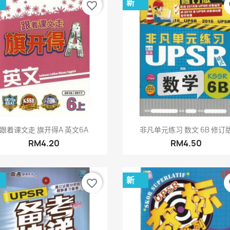
新
favorite_border
fa
快速查看
快速查看


跟着课文走 旗开得A 英文6A
非凡单元练习 数文 6B 修订
RM4.20
RM4.50
新
favorite_border
fa