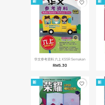
新
新
favorite_border
快速查看

华文参考资料 六上 KSSR Semakan
RM5.30
新
新
favorite_border