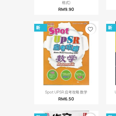
格式)
RM9.90
新
新
favorite_border
快速查看

Spot UPSR 应考攻略 数学
RM6.50