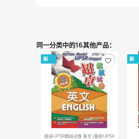
同一分类中的16其他产品：
新
新
favorite_border
快速查看

超卓UPSR模拟试卷 英文 (最新UPSR