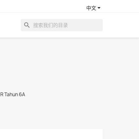

中文
search
SR Tahun 6A