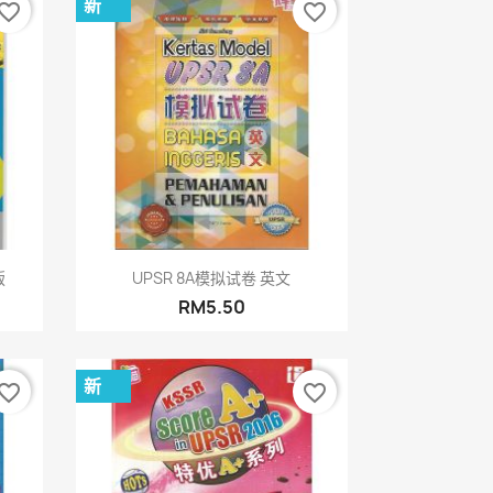
新
vorite_border
favorite_border
快速查看

版
UPSR 8A模拟试卷 英文
RM5.50
新
vorite_border
favorite_border