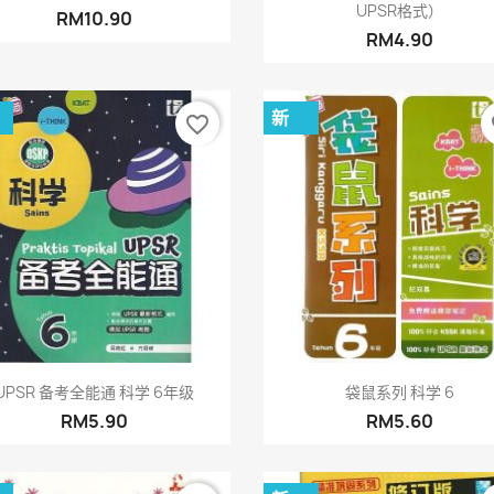
UPSR格式）
RM10.90
RM4.90
新
favorite_border
fa
快速查看
快速查看


UPSR 备考全能通 科学 6年级
袋鼠系列 科学 6
RM5.90
RM5.60