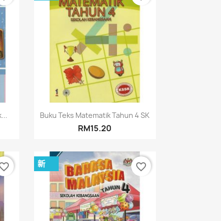
快速查看

...
Buku Teks Matematik Tahun 4 SK
RM15.20
新
vorite_border
favorite_border