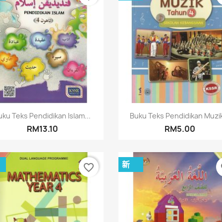
快速查看
快速查看


uku Teks Pendidikan Islam...
Buku Teks Pendidikan Muzik
RM13.10
RM5.00
新
favorite_border
fa