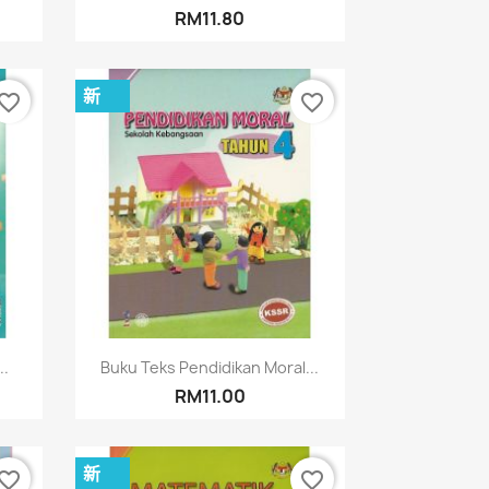
RM11.80
新
vorite_border
favorite_border
快速查看

..
Buku Teks Pendidikan Moral...
RM11.00
新
vorite_border
favorite_border