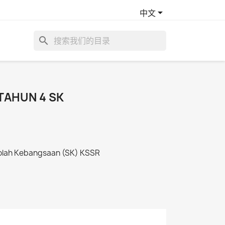

中文
search
TAHUN 4 SK
kolah Kebangsaan (SK) KSSR