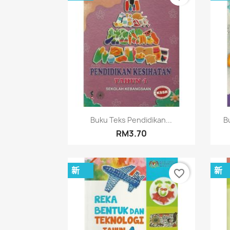
快速查看

Buku Teks Pendidikan...
B
RM3.70
新
新
favorite_border