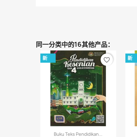
同一分类中的16其他产品：
新
新
favorite_border
快速查看

Buku Teks Pendidikan...