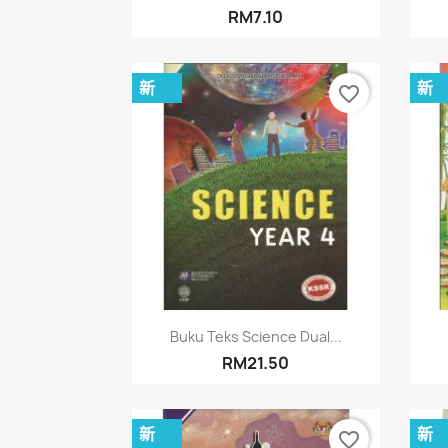
RM7.10
新
新
favorite_border
快速查看

Buku Teks Science Dual...
RM21.50
新
新
favorite_border