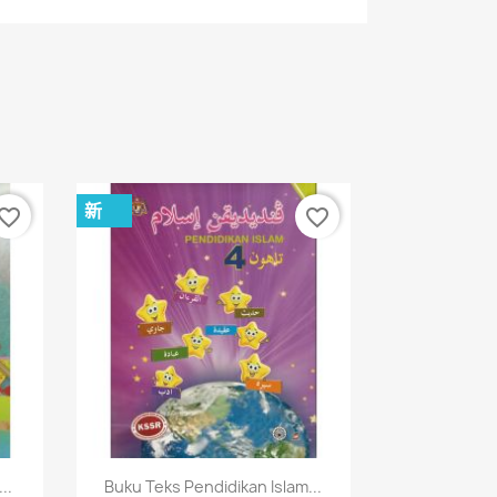
新
vorite_border
favorite_border
快速查看

..
Buku Teks Pendidikan Islam...