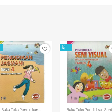
新
favorite_border
fa
快速查看
快速查看


Buku Teks Pendidikan...
Buku Teks Pendidikan Seni.