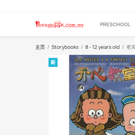
PRESCHOOL
主页
Storybooks
8 - 12 years old
老夫
新