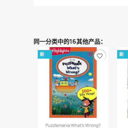
同一分类中的16其他产品：
新
新
favorite_border
快速查看

Puzzlemania What's Wrong?