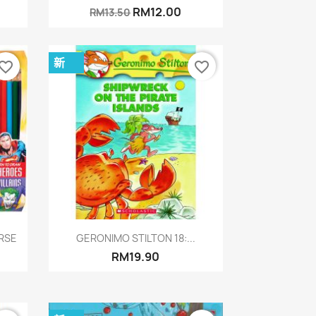
RM12.00
RM13.50
新
vorite_border
favorite_border
快速查看

RSE
GERONIMO STILTON 18:...
RM19.90