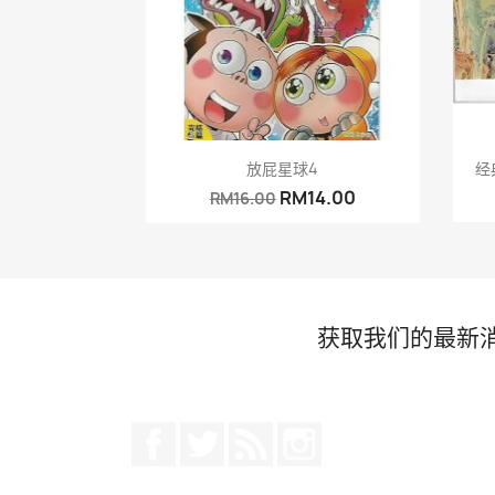
快速查看

放屁星球4
经
RM14.00
RM16.00
获取我们的最新
Facebook
推特
Rss
Instagram