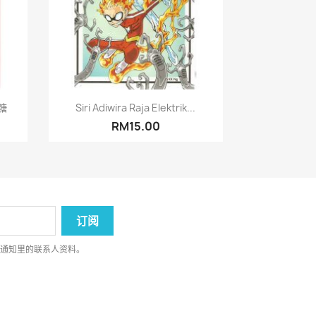
快速查看

糖
Siri Adiwira Raja Elektrik...
RM15.00
律通知里的联系人资料。