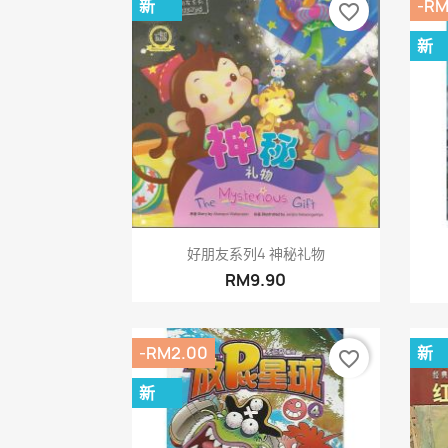
新
-RM
favorite_border
新
快速查看

好朋友系列4 神秘礼物
RM9.90
-RM2.00
新
favorite_border
新