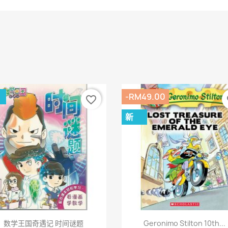
-RM49.00
favorite_border
fa
新
快速查看
快速查看


数学王国奇遇记 时间谜题
Geronimo Stilton 10th...