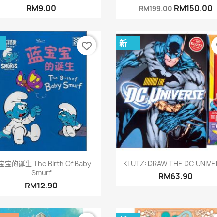
RM9.00
RM150.00
RM199.00
新
favorite_border
fa
快速查看
快速查看


宝的诞生 The Birth Of Baby
KLUTZ: DRAW THE DC UNIVE
Smurf
RM63.90
RM12.90