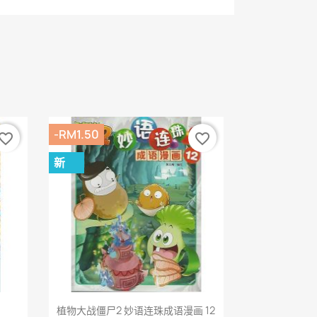
-RM1.50
vorite_border
favorite_border
新
快速查看

植物大战僵尸2 妙语连珠成语漫画 12