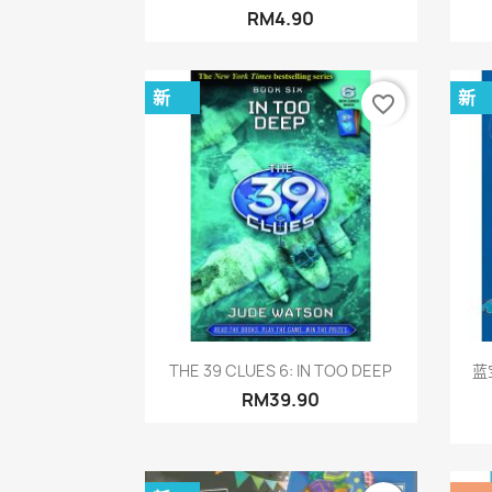
RM4.90
新
新
favorite_border
快速查看

THE 39 CLUES 6: IN TOO DEEP
蓝宝
RM39.90