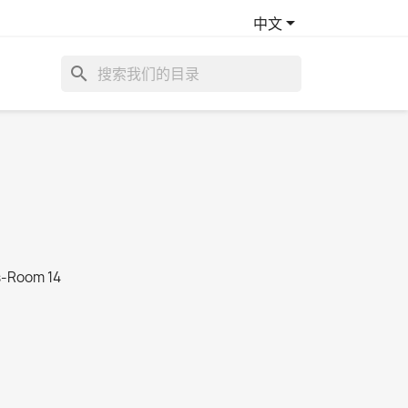

中文
search
s-Room 14