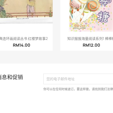
快速查看
快速查看


典连环画阅读丛书 红楼梦故事2
知识报报海量阅读系列1 棒棒
RM14.00
RM12.00
消息和促销
你可以在任何时候退订。要这样做，请找到我们法