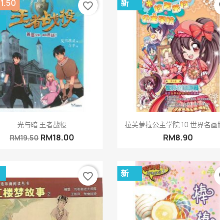
1.50
新
favorite_border
fa
快速查看
快速查看


光与暗 王者战役
拉芙萝拉公主学院 10 世界名画
RM18.00
RM8.90
RM19.50
新
favorite_border
fa