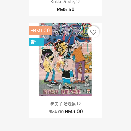
Kokko & May 13
RM5.50
-RM1.00
favorite_border
新
老夫子 哈烧集 12
RM3.00
RM4.00