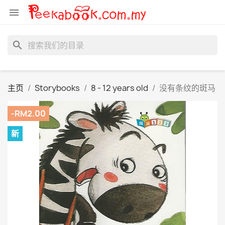

search
主页
Storybooks
8 - 12 years old
没有条纹的斑马
-RM2.00
新