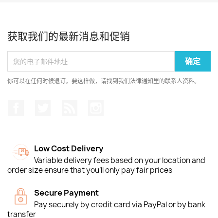
获取我们的最新消息和促销
你可以在任何时候退订。要这样做，请找到我们法律通知里的联系人资料。
Facebook
推特
Rss
Instagram
Low Cost Delivery
Variable delivery fees based on your location and
order size ensure that you'll only pay fair prices
Secure Payment
Pay securely by credit card via PayPal or by bank
transfer