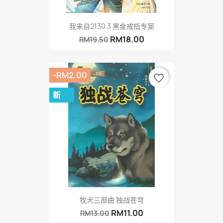
我来自2130 3 黑金戒指专案
RM18.00
RM19.50
-RM2.00
favorite_border
新
牧犬三部曲 独战苍穹
RM11.00
RM13.00