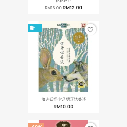
花花世界
RM12.00
RM16.00
新
favorite_border
海边妖怪小记 镶牙馆美谈
RM10.00
-60%