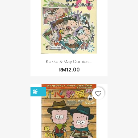
Kokko & May Comics...
RM12.00
新
favorite_border