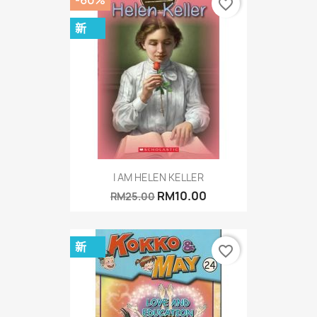
favorite_border
新
I AM HELEN KELLER
RM10.00
RM25.00
新
favorite_border