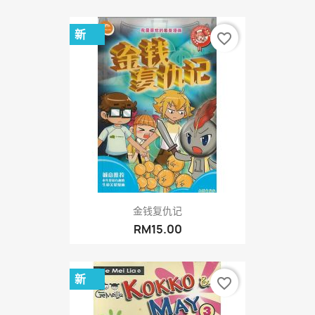
新
favorite_border
金钱复仇记
RM15.00
新
favorite_border