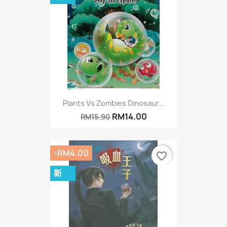
Plants Vs Zombies Dinosaur...
RM14.00
RM15.90
-RM4.00
favorite_border
新