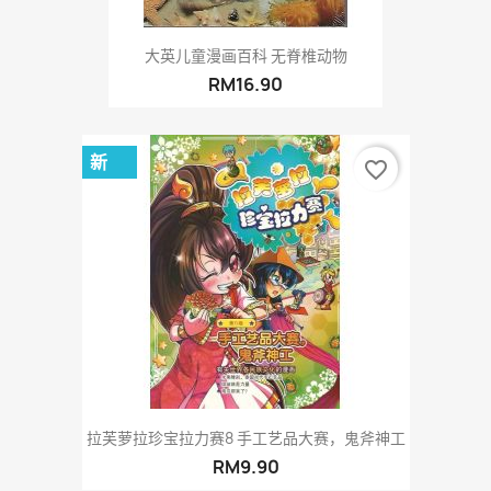
大英儿童漫画百科 无脊椎动物
RM16.90
新
favorite_border
拉芙萝拉珍宝拉力赛8 手工艺品大赛，鬼斧神工
RM9.90