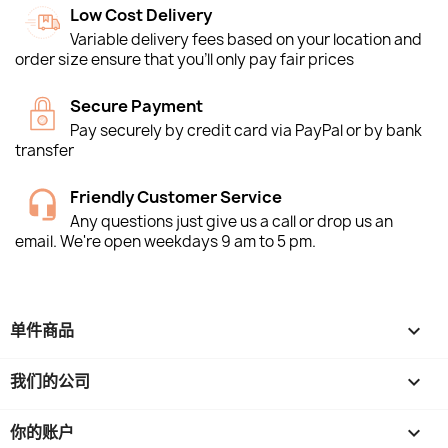
Low Cost Delivery
Variable delivery fees based on your location and
order size ensure that you'll only pay fair prices
Secure Payment
Pay securely by credit card via PayPal or by bank
transfer
Friendly Customer Service
Any questions just give us a call or drop us an
email. We're open weekdays 9 am to 5 pm.
单件商品

我们的公司

你的账户
