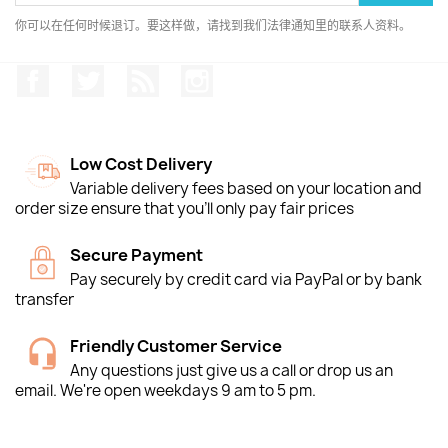
你可以在任何时候退订。要这样做，请找到我们法律通知里的联系人资料。
Facebook
推特
Rss
Instagram
Low Cost Delivery
Variable delivery fees based on your location and
order size ensure that you'll only pay fair prices
Secure Payment
Pay securely by credit card via PayPal or by bank
transfer
Friendly Customer Service
Any questions just give us a call or drop us an
email. We're open weekdays 9 am to 5 pm.