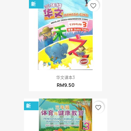
新
favorite_border
华文课本3
RM9.50
新
favorite_border