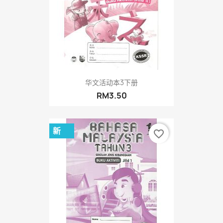
华文活动本3下册
RM3.50
新
favorite_border