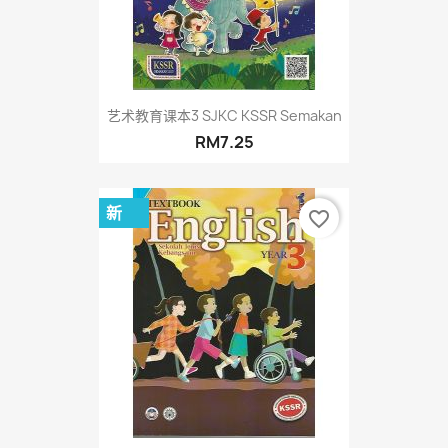
艺术教育课本3 SJKC KSSR Semakan
RM7.25
新
favorite_border