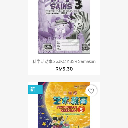
科学活动本3 SJKC KSSR Semakan
RM3.30
新
favorite_border