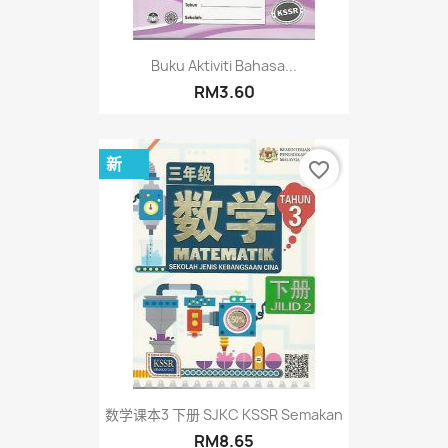
Buku Aktiviti Bahasa...
RM3.60
新
favorite_border
数学课本3 下册 SJKC KSSR Semakan
RM8.65