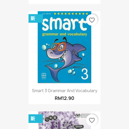
新
favorite_border
Smart 3 Grammar And Vocabulary
RM12.90
新
favorite_border