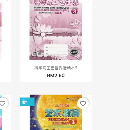
快速查看

科学与工艺世界活动本3
RM2.60
新
vorite_border
favorite_border