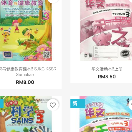
快速查看
快速查看


育与健康教育课本3 SJKC KSSR
华文活动本3上册
Semakan
RM3.50
RM8.00
新
favorite_border
fa