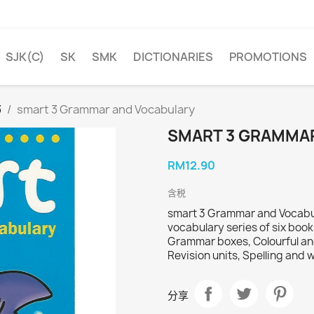
SJK(C)
SK
SMK
DICTIONARIES
PROMOTIONS
3
smart 3 Grammar and Vocabulary
SMART 3 GRAMMA
RM12.90
含税
smart 3 Grammar and Vocabu
vocabulary series of six boo
Grammar boxes, Colourful and 
Revision units, Spelling and w
分享