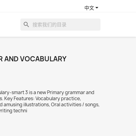

中文
search
R AND VOCABULARY
lary-smart 3 is a new Primary grammar and
ks. Key Features: Vocabulary practice,
amusing illustrations, Oral activities / songs,
riting techni