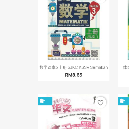
快速查看

数学课本3 上册 SJKC KSSR Semakan
体
RM8.65
新
新
favorite_border