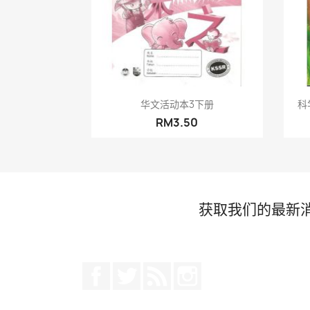
快速查看

华文活动本3下册
科学
RM3.50
获取我们的最新
Facebook
推特
Rss
Instagram