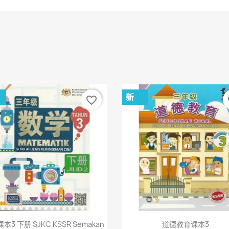
新
favorite_border
fa
快速查看
快速查看


本3 下册 SJKC KSSR Semakan
道德教育课本3