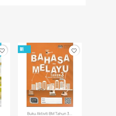
新
vorite_border
favorite_border
快速查看

Buku Aktiviti BM Tahun 3...