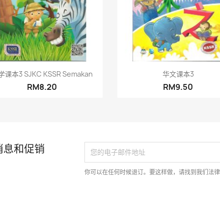
快速查看
快速查看


课本3 SJKC KSSR Semakan
华文课本3
RM8.20
RM9.50
消息和促销
你可以在任何时候退订。要这样做，请找到我们法