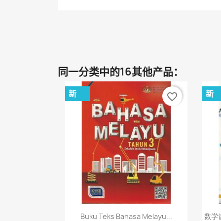
同一分类中的16其他产品：
新
新
favorite_border
快速查看

Buku Teks Bahasa Melayu...
数学课