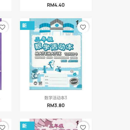
RM4.40
新
vorite_border
favorite_border
快速查看

.
数学活动本3
RM3.80
新
vorite_border
favorite_border